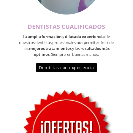
DENTISTAS CUALIFICADOS
La
amplia formación
y
dilatada experiencia
de
nuestros dentistas profesionales nos permite ofrecerle
los
mejores tratamientos
y los
resultados más
óptimos
. Siempre, en buenas manos.
Dentistas con experiencia