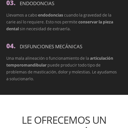
03.
ENDODONCIAS
Llevamos a cabo
endodoncias
cuando la gravedad de la
carie así lo requiere. Esto nos permite
conservar la pieza
dental
sin necesidad de extraerla.
04.
DISFUNCIONES MECÁNICAS
Una mala alineación o funcionamiento de la
articulación
temporomandibular
puede producir todo tipo de
problemas de masticación, dolor y molestias. Le ayudamos
a solucionarlo.
LE OFRECEMOS UN