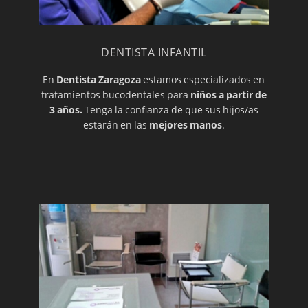
Diente Impactado
Disfunción de la Articulación
Temporomandibular
DENTISTA INFANTIL
Edéntulo
En
Dentista Zaragoza
estamos especializados en
tratamientos bucodentales para
niños a partir de
Enchapado
3 años.
Tenga la confianza de que sus hijos/as
Enfermedad periodontal
estarán en las
mejores manos
.
Erupción
Esmalte
Especialista Dental
Extracción
Gíngiva (Encía)
Gingivoplastia
Glándulas Parótidas
Glándulas Submandibulares