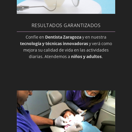
Cariadura (picadura)
Caries
Caries dental
RESULTADOS GARANTIZADOS
Caries Radicular
Confíe en
Dentista Zaragoza
y en nuestra
Cariogénico
tecnología y técnicas innovadoras
y verá como
mejora su calidad de vida en las actividades
Cavidad Pulpar
diarias. Atendemos a
niños y adultos
.
Cemento
Composite
Corona
Cúspide
Dentición
Dentición
Dentina
Desbridamiento