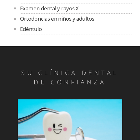
Examen dental y rayos X
Ortodoncias en niños y adultos
Edéntulo
Absceso Periodontal
Abrasión
Abrasión
Absceso Periodontal
SU CLÍNICA DENTAL
Anquilosis
DE CONFIANZA
Articulación Temporomandibular
Benigno
Blanqueado
Bolsa periodontal
Bonding