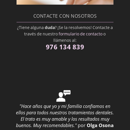
Odontopediatra
Ortodoncista
CONTACTE CON NOSOTROS
Oseointegración
¿Tiene alguna
duda
? ¡Se la resolvemos! Contacte a
Osteoplastía
través de nuestro
formulario de contacto
o
Paliativo
llámenos al:
976 134 839
Periodontal
Pilar
Posterior
Premedicación
Proceso alveolar
Profilaxis Dental
"Hace años que yo y mi familia confiamos en
Prostodoncista
ellos para todos nuestros tratamientos dentales.
Prótesis Dental
El trato es muy amable y los resultados muy
buenos. Muy recomendables."
por
Olga Osona
Prótesis Inmediata