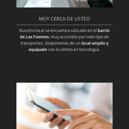
Hiperplasia Gingival
Imágenes, Diagnóstico
MUY CERCA DE USTED
Implantación, Dental
Nuestro local se encuentra ubicado en el
barrio
Injerto
de Las Fuentes
, muy accesible por todo tipo de
transportes. Disponemos de un
local amplio y
Intraoral
equipado
con lo último en tecnología.
Labial
Labio leporino (hendido)
Lesión
Lingual
Maligno
Maloclusión
Membrana Mucosa
Mucosa Oral