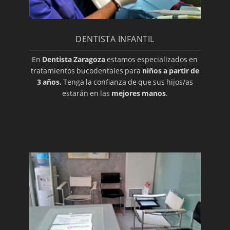
Diente Impactado
Disfunción de la Articulación
Temporomandibular
DENTISTA INFANTIL
Edéntulo
En
Dentista Zaragoza
estamos especializados en
tratamientos bucodentales para
niños a partir de
Enchapado
3 años.
Tenga la confianza de que sus hijos/as
Enfermedad periodontal
estarán en las
mejores manos
.
Erupción
Esmalte
Especialista Dental
Extracción
Gíngiva (Encía)
Gingivoplastia
Glándulas Parótidas
Glándulas Submandibulares