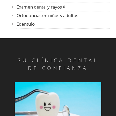
Examen dental y rayos X
Ortodoncias en niños y adultos
Edéntulo
Absceso Periodontal
Abrasión
Abrasión
Absceso Periodontal
SU CLÍNICA DENTAL
Anquilosis
DE CONFIANZA
Articulación Temporomandibular
Benigno
Blanqueado
Bolsa periodontal
Bonding