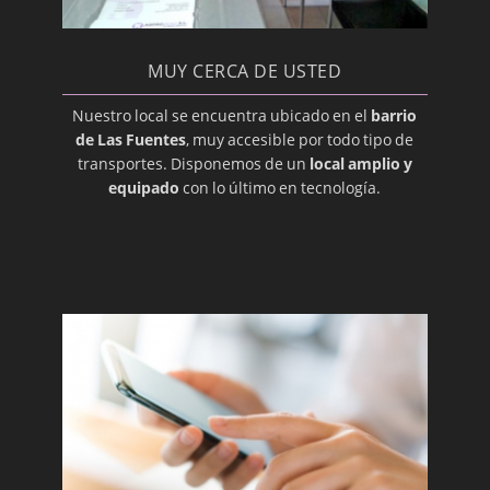
Hiperplasia Gingival
Imágenes, Diagnóstico
MUY CERCA DE USTED
Implantación, Dental
Nuestro local se encuentra ubicado en el
barrio
Injerto
de Las Fuentes
, muy accesible por todo tipo de
transportes. Disponemos de un
local amplio y
Intraoral
equipado
con lo último en tecnología.
Labial
Labio leporino (hendido)
Lesión
Lingual
Maligno
Maloclusión
Membrana Mucosa
Mucosa Oral