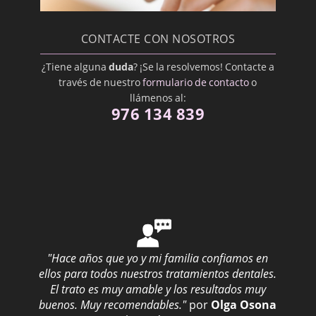
Odontopediatra
Ortodoncista
CONTACTE CON NOSOTROS
Oseointegración
¿Tiene alguna
duda
? ¡Se la resolvemos! Contacte a
Osteoplastía
través de nuestro
formulario de contacto
o
Paliativo
llámenos al:
976 134 839
Periodontal
Pilar
Posterior
Premedicación
Proceso alveolar
Profilaxis Dental
"Hace años que yo y mi familia confiamos en
Prostodoncista
ellos para todos nuestros tratamientos dentales.
Prótesis Dental
El trato es muy amable y los resultados muy
buenos. Muy recomendables."
por
Olga Osona
Prótesis Inmediata