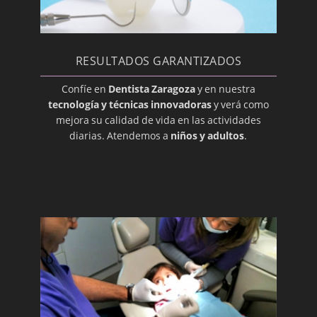
Cariadura (picadura)
Caries
Caries dental
RESULTADOS GARANTIZADOS
Caries Radicular
Confíe en
Dentista Zaragoza
y en nuestra
Cariogénico
tecnología y técnicas innovadoras
y verá como
mejora su calidad de vida en las actividades
Cavidad Pulpar
diarias. Atendemos a
niños y adultos
.
Cemento
Composite
Corona
Cúspide
Dentición
Dentición
Dentina
Desbridamiento