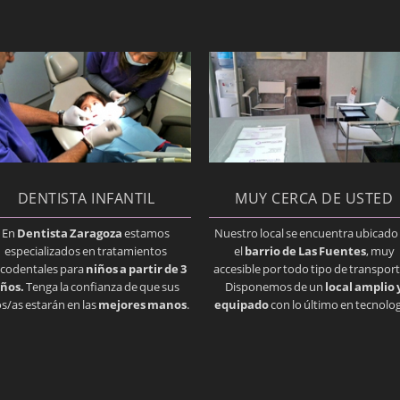
DENTISTA INFANTIL
MUY CERCA DE USTED
En
Dentista Zaragoza
estamos
Nuestro local se encuentra ubicado
especializados en tratamientos
el
barrio de Las Fuentes
, muy
codentales para
niños a partir de 3
accesible por todo tipo de transport
ños.
Tenga la confianza de que sus
Disponemos de un
local amplio 
os/as estarán en las
mejores manos
.
equipado
con lo último en tecnolog