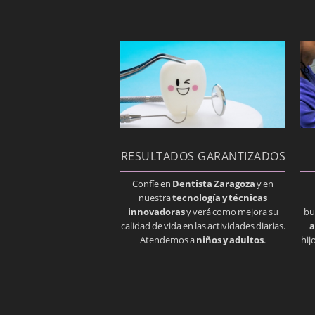
RESULTADOS GARANTIZADOS
Confíe en
Dentista Zaragoza
y en
nuestra
tecnología y técnicas
innovadoras
y verá como mejora su
bu
calidad de vida en las actividades diarias.
a
Atendemos a
niños y adultos
.
hij