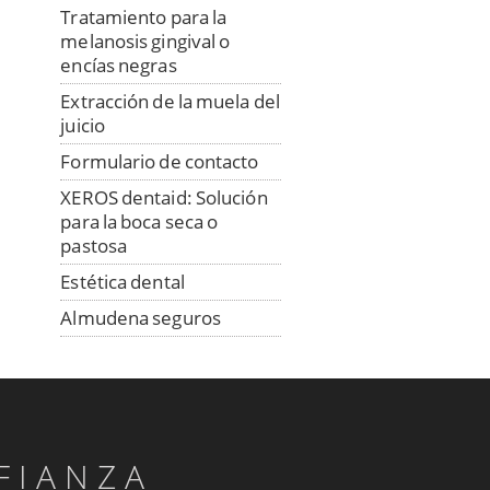
Tratamiento para la
melanosis gingival o
encías negras
Extracción de la muela del
juicio
Formulario de contacto
XEROS dentaid: Solución
para la boca seca o
pastosa
Estética dental
Almudena seguros
Previsora General
Dr. Salud
Esterilización de nuestras
instalaciones
FIANZA
Examen dental y rayos X