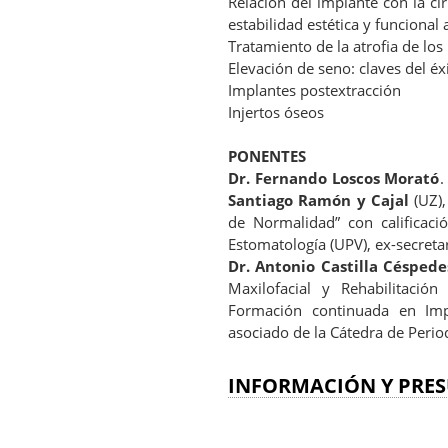
Relación del implante con la cir
estabilidad estética y funcional 
Tratamiento de la atrofia de los
Elevación de seno: claves del éx
Implantes postextracción
Injertos óseos
PONENTES
Dr. Fernando Loscos Morató
.
Santiago Ramón y Cajal
(UZ),
de Normalidad” con calificaci
Estomatología (UPV), ex-secret
Dr. Antonio Castilla Céspede
Maxilofacial y Rehabilitació
Formación continuada en Impl
asociado de la Cátedra de Period
INFORMACIÓN Y PRES