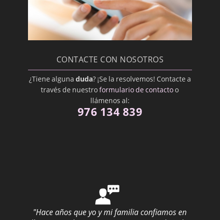
Membrana Mucosa
Mucosa Oral
Odontopediatra
Ortodoncista
CONTACTE CON NOSOTROS
Oseointegración
¿Tiene alguna
duda
? ¡Se la resolvemos! Contacte a
Osteoplastía
través de nuestro
formulario de contacto
o
Paliativo
llámenos al:
976 134 839
Periodontal
Pilar
Posterior
Premedicación
Proceso alveolar
Profilaxis Dental
"Hace años que yo y mi familia confiamos en
Prostodoncista