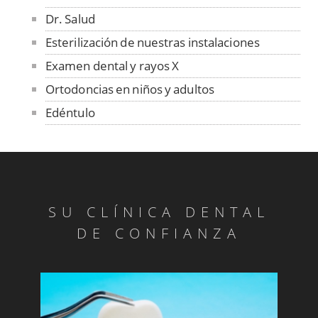
Dr. Salud
Esterilización de nuestras instalaciones
Examen dental y rayos X
Ortodoncias en niños y adultos
Edéntulo
Absceso Periodontal
Abrasión
Abrasión
Absceso Periodontal
SU CLÍNICA DENTAL
Anquilosis
DE CONFIANZA
Articulación Temporomandibular
Benigno
Blanqueado