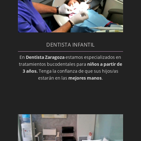
Dentina
Desbridamiento
Diente Impactado
Disfunción de la Articulación
Temporomandibular
DENTISTA INFANTIL
Edéntulo
En
Dentista Zaragoza
estamos especializados en
tratamientos bucodentales para
niños a partir de
Enchapado
3 años.
Tenga la confianza de que sus hijos/as
Enfermedad periodontal
estarán en las
mejores manos
.
Erupción
Esmalte
Especialista Dental
Extracción
Gíngiva (Encía)
Gingivoplastia