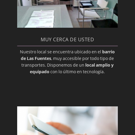
Glándulas Parótidas
Glándulas Submandibulares
Hiperplasia Gingival
Imágenes, Diagnóstico
MUY CERCA DE USTED
Implantación, Dental
Nuestro local se encuentra ubicado en el
barrio
Injerto
de Las Fuentes
, muy accesible por todo tipo de
transportes. Disponemos de un
local amplio y
Intraoral
equipado
con lo último en tecnología.
Labial
Labio leporino (hendido)
Lesión
Lingual
Maligno
Maloclusión