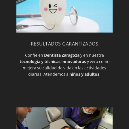
Bolsa periodontal
Bonding
Cariadura (picadura)
Caries
Caries dental
RESULTADOS GARANTIZADOS
Caries Radicular
Confíe en
Dentista Zaragoza
y en nuestra
Cariogénico
tecnología y técnicas innovadoras
y verá como
mejora su calidad de vida en las actividades
Cavidad Pulpar
diarias. Atendemos a
niños y adultos
.
Cemento
Composite
Corona
Cúspide
Dentición
Dentición