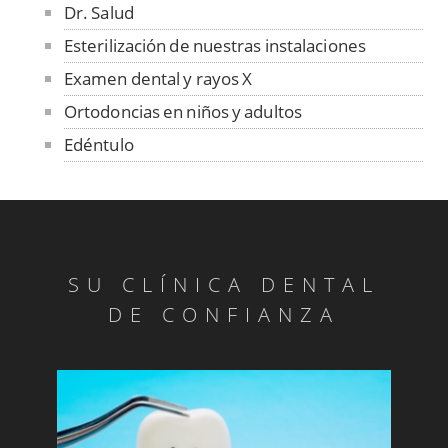
Dr. Salud
Esterilización de nuestras instalaciones
Examen dental y rayos X
Ortodoncias en niños y adultos
Edéntulo
Absceso Periodontal
Abrasión
Abrasión
Absceso Periodontal
SU CLÍNICA DENTAL
Anquilosis
DE CONFIANZA
Articulación Temporomandibular
Benigno
Blanqueado
Bolsa periodontal