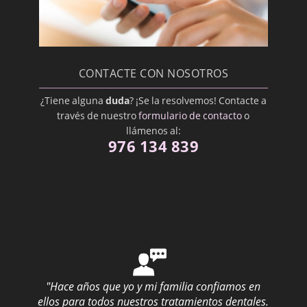
Mucosa Oral
Odontopediatra
Ortodoncista
CONTACTE CON NOSOTROS
Oseointegración
¿Tiene alguna
duda
? ¡Se la resolvemos! Contacte a
Osteoplastía
través de nuestro
formulario de contacto
o
Paliativo
llámenos al:
976 134 839
Periodontal
Pilar
Posterior
Premedicación
Proceso alveolar
Profilaxis Dental
"Hace años que yo y mi familia confiamos en
Prostodoncista
ellos para todos nuestros tratamientos dentales.