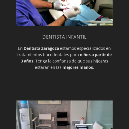
Dentina
Desbridamiento
Diente Impactado
Disfunción de la Articulación
Temporomandibular
DENTISTA INFANTIL
Edéntulo
En
Dentista Zaragoza
estamos especializados en
tratamientos bucodentales para
niños a partir de
Enchapado
3 años.
Tenga la confianza de que sus hijos/as
Enfermedad periodontal
estarán en las
mejores manos
.
Erupción
Esmalte
Especialista Dental
Extracción
Gíngiva (Encía)
Gingivoplastia