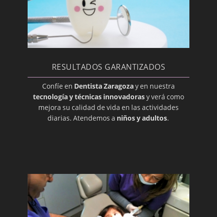
Bonding
Cariadura (picadura)
Caries
Caries dental
RESULTADOS GARANTIZADOS
Caries Radicular
Confíe en
Dentista Zaragoza
y en nuestra
Cariogénico
tecnología y técnicas innovadoras
y verá como
mejora su calidad de vida en las actividades
Cavidad Pulpar
diarias. Atendemos a
niños y adultos
.
Cemento
Composite
Corona
Cúspide
Dentición
Dentición