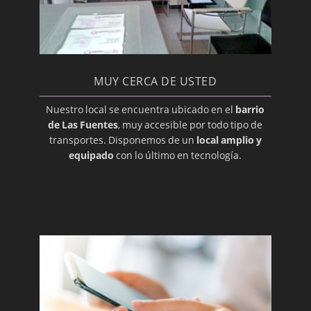
Glándulas Parótidas
Glándulas Submandibulares
Hiperplasia Gingival
Imágenes, Diagnóstico
MUY CERCA DE USTED
Implantación, Dental
Nuestro local se encuentra ubicado en el
barrio
Injerto
de Las Fuentes
, muy accesible por todo tipo de
transportes. Disponemos de un
local amplio y
Intraoral
equipado
con lo último en tecnología.
Labial
Labio leporino (hendido)
Lesión
Lingual
Maligno
Maloclusión
Membrana Mucosa