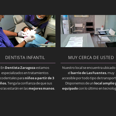
DENTISTA INFANTIL
MUY CERCA DE USTED
En
Dentista Zaragoza
estamos
Nuestro local se encuentra ubicado
especializados en tratamientos
el
barrio de Las Fuentes
, muy
codentales para
niños a partir de 3
accesible por todo tipo de transport
ños.
Tenga la confianza de que sus
Disponemos de un
local amplio 
os/as estarán en las
mejores manos
.
equipado
con lo último en tecnolog