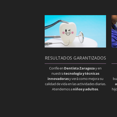
RESULTADOS GARANTIZADOS
Confíe en
Dentista Zaragoza
y en
nuestra
tecnología y técnicas
innovadoras
y verá como mejora su
bu
calidad de vida en las actividades diarias.
a
Atendemos a
niños y adultos
.
hij