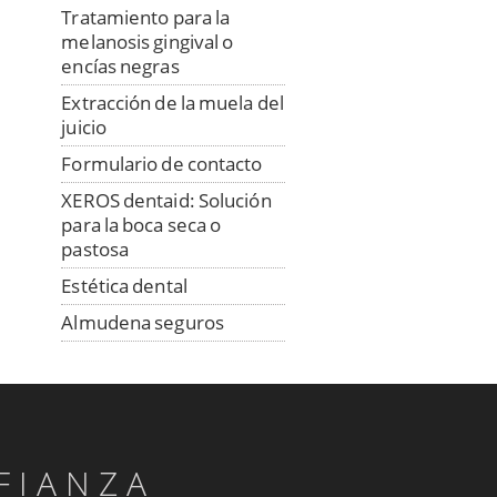
Tratamiento para la
melanosis gingival o
encías negras
Extracción de la muela del
juicio
Formulario de contacto
XEROS dentaid: Solución
para la boca seca o
pastosa
Estética dental
Almudena seguros
Previsora General
Dr. Salud
Esterilización de nuestras
instalaciones
FIANZA
Examen dental y rayos X