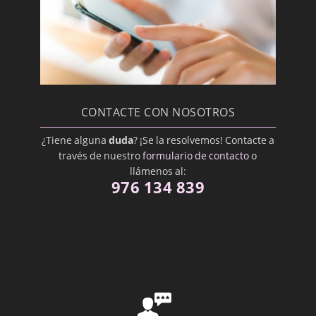
Maloclusión
Membrana Mucosa
Mucosa Oral
Odontopediatra
Ortodoncista
CONTACTE CON NOSOTROS
Oseointegración
¿Tiene alguna
duda
? ¡Se la resolvemos! Contacte a
Osteoplastía
través de nuestro
formulario de contacto
o
Paliativo
llámenos al:
976 134 839
Periodontal
Pilar
Posterior
Premedicación
Proceso alveolar
Profilaxis Dental