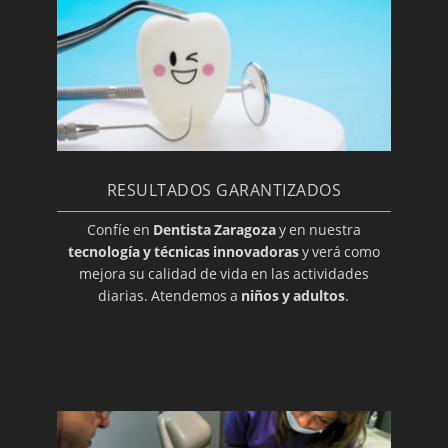
Blanqueado
Bolsa periodontal
Bonding
Cariadura (picadura)
Caries
Caries dental
RESULTADOS GARANTIZADOS
Caries Radicular
Confíe en
Dentista Zaragoza
y en nuestra
Cariogénico
tecnología y técnicas innovadoras
y verá como
mejora su calidad de vida en las actividades
Cavidad Pulpar
diarias. Atendemos a
niños y adultos
.
Cemento
Composite
Corona
Cúspide
Dentición