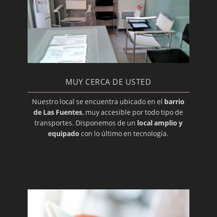
Gingivoplastia
Glándulas Parótidas
Glándulas Submandibulares
Hiperplasia Gingival
Imágenes, Diagnóstico
MUY CERCA DE USTED
Implantación, Dental
Nuestro local se encuentra ubicado en el
barrio
Injerto
de Las Fuentes
, muy accesible por todo tipo de
transportes. Disponemos de un
local amplio y
Intraoral
equipado
con lo último en tecnología.
Labial
Labio leporino (hendido)
Lesión
Lingual
Maligno