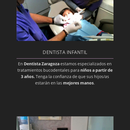
Dentición
Dentina
Desbridamiento
Diente Impactado
Disfunción de la Articulación
Temporomandibular
DENTISTA INFANTIL
Edéntulo
En
Dentista Zaragoza
estamos especializados en
tratamientos bucodentales para
niños a partir de
Enchapado
3 años.
Tenga la confianza de que sus hijos/as
Enfermedad periodontal
estarán en las
mejores manos
.
Erupción
Esmalte
Especialista Dental
Extracción
Gíngiva (Encía)