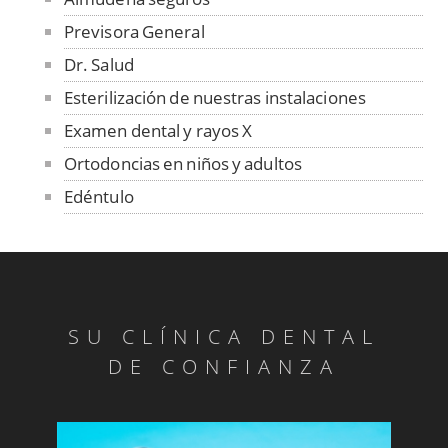
Previsora General
Dr. Salud
Esterilización de nuestras instalaciones
Examen dental y rayos X
Ortodoncias en niños y adultos
Edéntulo
Absceso Periodontal
Abrasión
Abrasión
Absceso Periodontal
SU CLÍNICA DENTAL
Anquilosis
DE CONFIANZA
Articulación Temporomandibular
Benigno