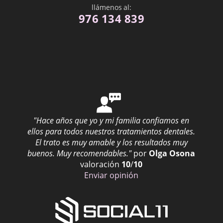
Paliativo
llámenos al:
976 134 839
Periodontal
Pilar
Posterior
Premedicación
Proceso alveolar
Profilaxis Dental
"Hace años que yo y mi familia confiamos en
Prostodoncista
ellos para todos nuestros tratamientos dentales.
Prótesis Dental
El trato es muy amable y los resultados muy
buenos. Muy recomendables."
por
Olga Osona
Prótesis Inmediata
valoración
10
/
10
Prótesis Parcial Removible
Enviar opinión
Pulpa
Pulpectomía
Quiste