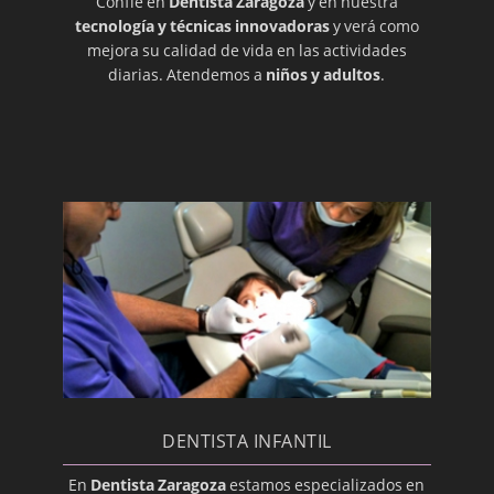
Confíe en
Dentista Zaragoza
y en nuestra
Cariogénico
tecnología y técnicas innovadoras
y verá como
mejora su calidad de vida en las actividades
Cavidad Pulpar
diarias. Atendemos a
niños y adultos
.
Cemento
Composite
Corona
Cúspide
Dentición
Dentición
Dentina
Desbridamiento
Diente Impactado
Disfunción de la Articulación
Temporomandibular
DENTISTA INFANTIL
Edéntulo
En
Dentista Zaragoza
estamos especializados en