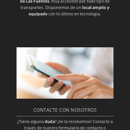
de Las Fuentes
, muy accesible por todo tipo de
transportes. Disponemos de un
local amplio y
Intraoral
equipado
con lo último en tecnología.
Labial
Labio leporino (hendido)
Lesión
Lingual
Maligno
Maloclusión
Membrana Mucosa
Mucosa Oral
Odontopediatra
Ortodoncista
CONTACTE CON NOSOTROS
Oseointegración
¿Tiene alguna
duda
? ¡Se la resolvemos! Contacte a
Osteoplastía
través de nuestro
formulario de contacto
o