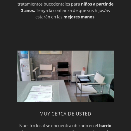
tratamientos bucodentales para
niños a partir de
Enchapado
3 años.
Tenga la confianza de que sus hijos/as
Enfermedad periodontal
estarán en las
mejores manos
.
Erupción
Esmalte
Especialista Dental
Extracción
Gíngiva (Encía)
Gingivoplastia
Glándulas Parótidas
Glándulas Submandibulares
Hiperplasia Gingival
Imágenes, Diagnóstico
MUY CERCA DE USTED
Implantación, Dental
Nuestro local se encuentra ubicado en el
barrio
Injerto