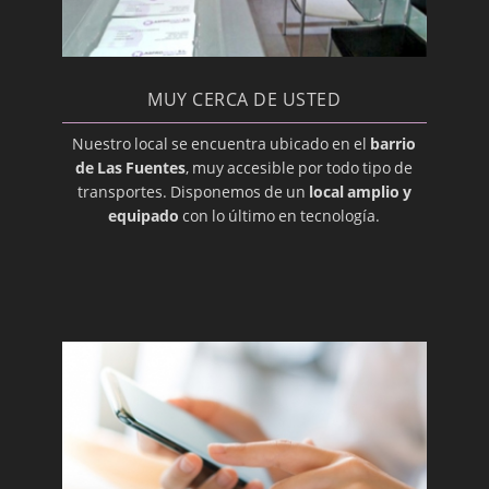
Glándulas Submandibulares
Hiperplasia Gingival
Imágenes, Diagnóstico
MUY CERCA DE USTED
Implantación, Dental
Nuestro local se encuentra ubicado en el
barrio
Injerto
de Las Fuentes
, muy accesible por todo tipo de
transportes. Disponemos de un
local amplio y
Intraoral
equipado
con lo último en tecnología.
Labial
Labio leporino (hendido)
Lesión
Lingual
Maligno
Maloclusión
Membrana Mucosa
Mucosa Oral