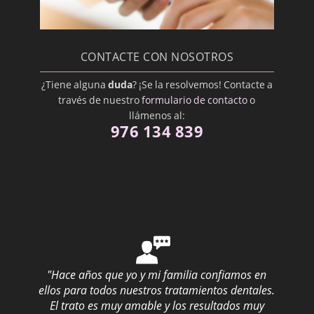
Odontopediatra
Ortodoncista
CONTACTE CON NOSOTROS
Oseointegración
¿Tiene alguna
duda
? ¡Se la resolvemos! Contacte a
Osteoplastía
través de nuestro
formulario de contacto
o
Paliativo
llámenos al:
976 134 839
Periodontal
Pilar
Posterior
Premedicación
Proceso alveolar
Profilaxis Dental
"Hace años que yo y mi familia confiamos en
Prostodoncista
ellos para todos nuestros tratamientos dentales.
Prótesis Dental
El trato es muy amable y los resultados muy