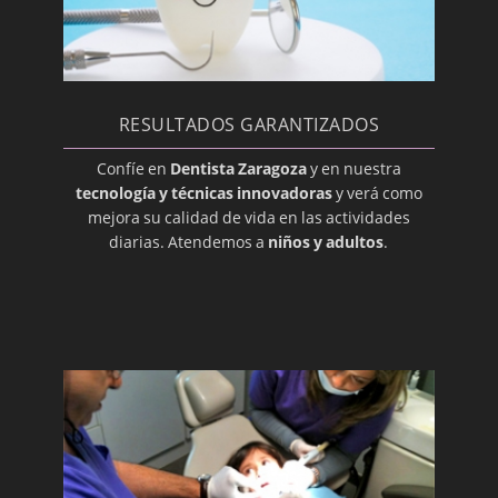
Bonding
Cariadura (picadura)
Caries
Caries dental
RESULTADOS GARANTIZADOS
Caries Radicular
Confíe en
Dentista Zaragoza
y en nuestra
Cariogénico
tecnología y técnicas innovadoras
y verá como
mejora su calidad de vida en las actividades
Cavidad Pulpar
diarias. Atendemos a
niños y adultos
.
Cemento
Composite
Corona
Cúspide
Dentición
Dentición
Dentina