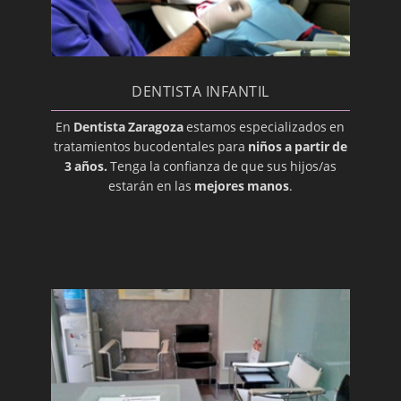
Desbridamiento
Diente Impactado
Disfunción de la Articulación
Temporomandibular
DENTISTA INFANTIL
Edéntulo
En
Dentista Zaragoza
estamos especializados en
tratamientos bucodentales para
niños a partir de
Enchapado
3 años.
Tenga la confianza de que sus hijos/as
Enfermedad periodontal
estarán en las
mejores manos
.
Erupción
Esmalte
Especialista Dental
Extracción
Gíngiva (Encía)
Gingivoplastia
Glándulas Parótidas