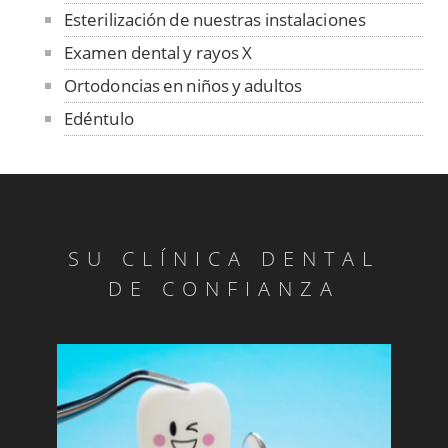
Esterilización de nuestras instalaciones
Examen dental y rayos X
Ortodoncias en niños y adultos
Edéntulo
Absceso Periodontal
Abrasión
Abrasión
Absceso Periodontal
SU CLÍNICA DENTAL
Anquilosis
DE CONFIANZA
Articulación Temporomandibular
Benigno
Blanqueado
Bolsa periodontal